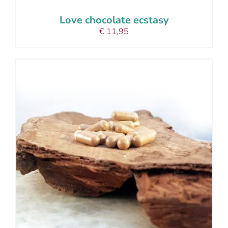
Love chocolate ecstasy
€
11,95
add to cart
details