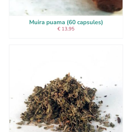
Muira puama (60 capsules)
€
13,95
add to cart
details