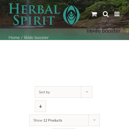
Skip
to
content
libido booster
Home
libido booster
Sort by
Show
12 Products