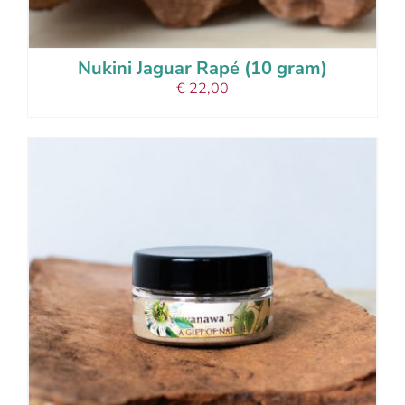
Nukini Jaguar Rapé (10 gram)
€
22,00
add to cart
details