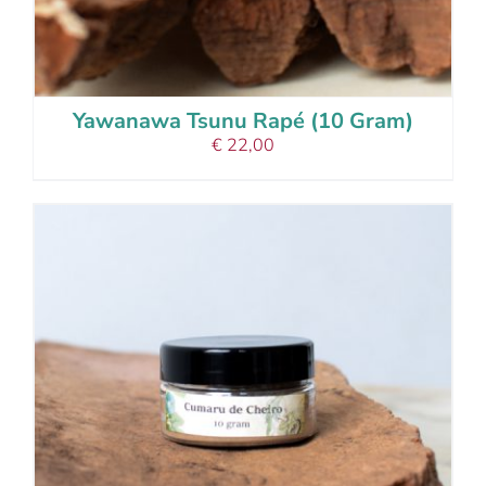
Yawanawa Tsunu Rapé (10 Gram)
€
22,00
add to cart
details