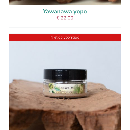
Yawanawa yopo
€
22,00
Niet op voorraad
details