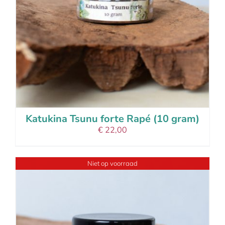
Katukina Tsunu forte Rapé (10 gram)
€
22,00
Niet op voorraad
details