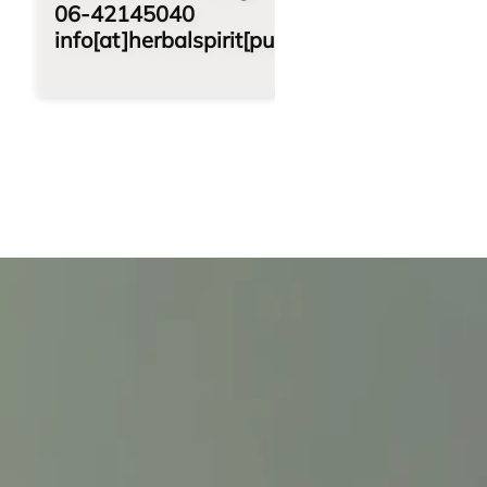
06-42145040
info[at]herbalspirit[punt]nl