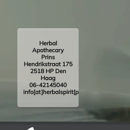
Herbal
Apothecary
Prins
Hendrikstraat 175
2518 HP Den
Haag
06-42145040
info[at]herbalspirit[punt]nl