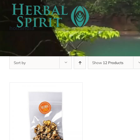
Skip
to
content
hollandia
Sort by
Show
12 Products
add to cart
details