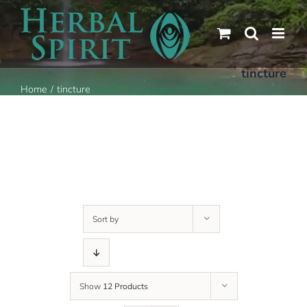
Skip
to
content
tincture
Home
tincture
Sort by
Show
12 Products